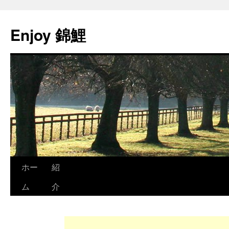
Enjoy 錦鯉
ホー
紹
ム
介