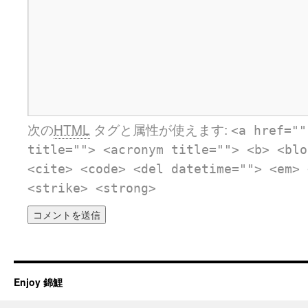
次の
HTML
タグと属性が使えます:
<a href=""
title=""> <acronym title=""> <b> <blo
<cite> <code> <del datetime=""> <em> 
<strike> <strong>
Enjoy 錦鯉