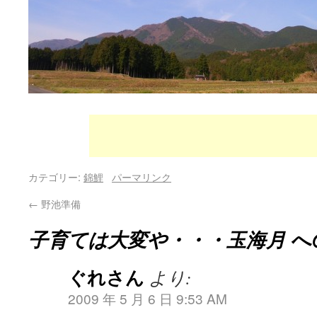
カテゴリー:
錦鯉
パーマリンク
←
野池準備
子育ては大変や・・・玉海月
へ
ぐれさん
より:
2009 年 5 月 6 日 9:53 AM