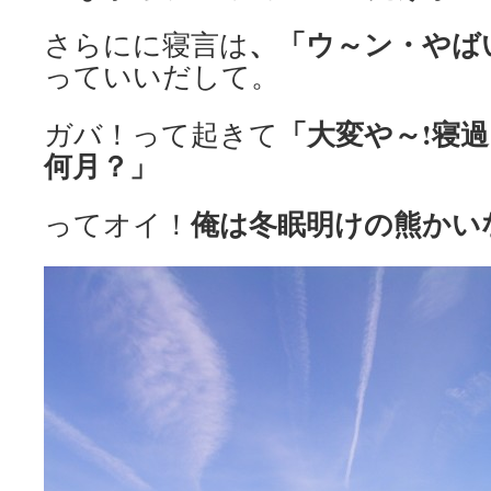
、「ウ～ン・やば
さらにに寝言は
っていいだして。
「大変や～!寝
ガバ！って起きて
何月？」
俺は冬眠明けの熊かい
ってオイ！