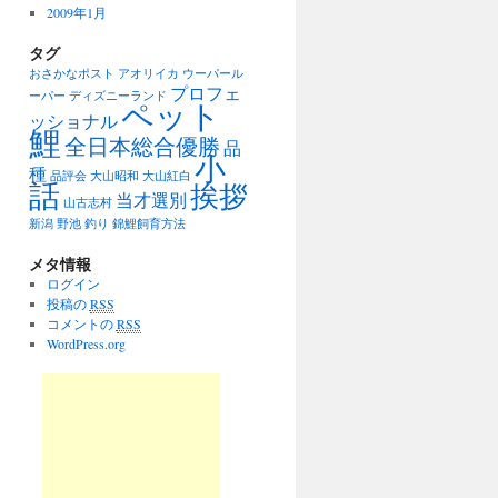
2009年1月
タグ
おさかなポスト
アオリイカ
ウーパール
プロフェ
ーパー
ディズニーランド
ペット
ッショナル
鯉
全日本総合優勝
品
小
種
品評会
大山昭和
大山紅白
話
挨拶
当才選別
山古志村
新潟
野池
釣り
錦鯉飼育方法
メタ情報
ログイン
投稿の
RSS
コメントの
RSS
WordPress.org