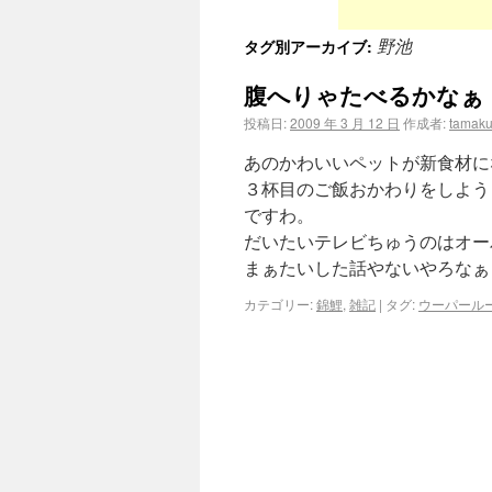
野池
タグ別アーカイブ:
腹へりゃたべるかなぁ
投稿日:
2009 年 3 月 12 日
作成者:
tamaku
あのかわいいペットが新食材に
３杯目のご飯おかわりをしよう
ですわ。
だいたいテレビちゅうのはオー
まぁたいした話やないやろなぁ
カテゴリー:
錦鯉
,
雑記
|
タグ:
ウーパール