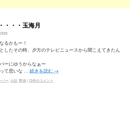
・・・・玉海月
rage
なるかもー！
としたその時、夕方のテレビニュースから聞こえてきたん
バーにゆうからなぁー
って思いな …
続きを読む
→
ーパー
,
小話
,
野池
|
13件のコメント