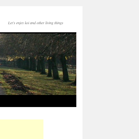
Let’s enjoy koi and other living things