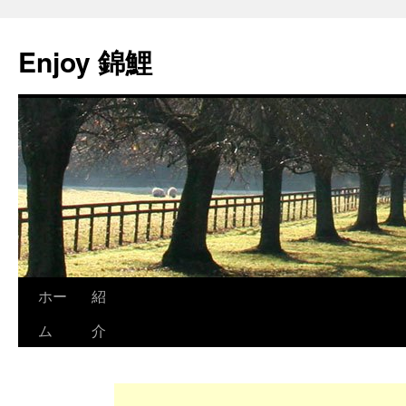
Enjoy 錦鯉
ホー
紹
ム
介