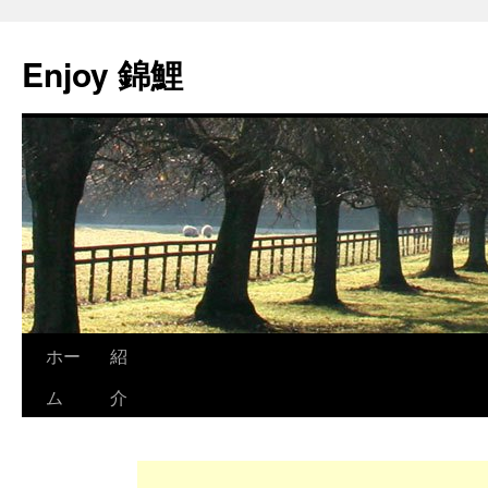
Enjoy 錦鯉
ホー
紹
ム
介