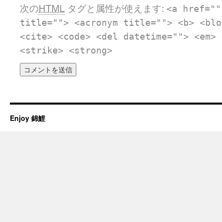
次の
HTML
タグと属性が使えます:
<a href=""
title=""> <acronym title=""> <b> <blo
<cite> <code> <del datetime=""> <em> 
<strike> <strong>
Enjoy 錦鯉