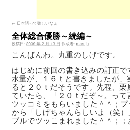
←
日本語って難しいなぁ
全体総合優勝～続編～
投稿日:
2009 年 2 月 13 日
作成者:
maruju
こんばんわ。丸重のしげです。
はじめに前回の書き込みの訂正で
水量が、１６ｔと書きましたが、
ると２０ｔだそうです。先程、栗
ていたら、「２０ｔだぞ～。って言
ツッコミをもらいました＾＾；プ
から「しげちゃんらしいよ（笑）
ブルでツッこまれました＾＾；；