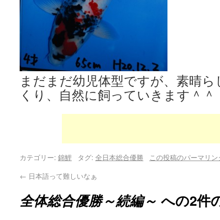
まだまだ幼児体型ですが、素晴ら
くり、自然に飼っていきます＾＾
カテゴリー:
錦鯉
タグ:
全日本総合優勝
この投稿のパーマリン
←
日本語って難しいなぁ
全体総合優勝～続編～
への2件