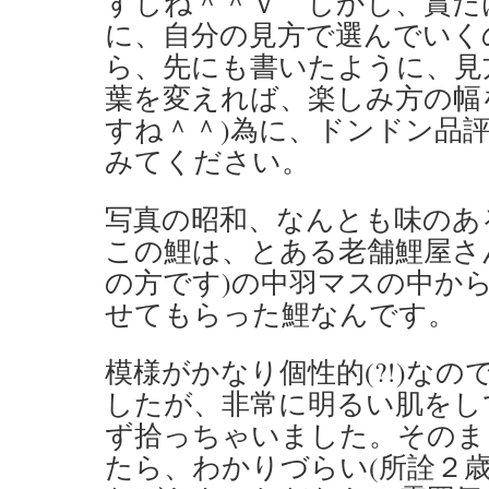
すしね＾＾ｖ しかし、賞だ
に、自分の見方で選んでいく
ら、先にも書いたように、見
葉を変えれば、楽しみ方の幅
すね＾＾)為に、ドンドン品
みてください。
写真の昭和、なんとも味の
この鯉は、とある老舗鯉屋さ
の方です)の中羽マスの中か
せてもらった鯉なんです。
模様がかなり個性的(?!)な
したが、非常に明るい肌をし
ず拾っちゃいました。そのま
たら、わかりづらい(所詮２歳